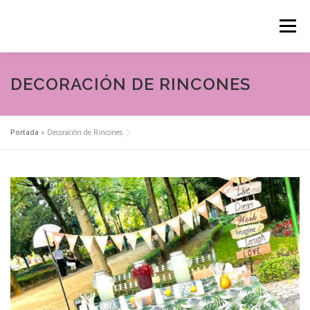
Saltar
al
Menú
contenido
ANIMACIONES INFANTILES
DECORACIÓN DE RINCONES
DECORACIÓN DE RINCONES
GLITTER BAR
Portada
»
Decoración de Rincones