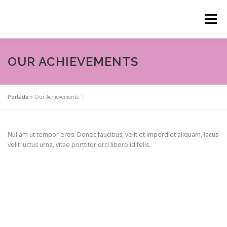
Saltar
al
Menú
contenido
ANIMACIONES INFANTILES
OUR ACHIEVEMENTS
DECORACIÓN DE RINCONES
GLITTER BAR
Portada
»
Our Achievements
Nullam ut tempor eros. Donec faucibus, velit et imperdiet aliquam, lacus
velit luctus urna, vitae porttitor orci libero id felis.