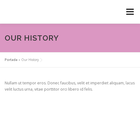
Saltar
al
Menú
contenido
ANIMACIONES INFANTILES
OUR HISTORY
DECORACIÓN DE RINCONES
GLITTER BAR
Portada
»
Our History
Nullam ut tempor eros. Donec faucibus, velit et imperdiet aliquam, lacus
velit luctus urna, vitae porttitor orci libero id felis.